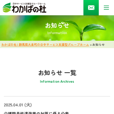
0276-55-0502
受付時間 9:00～18:00 土日・祝祭日を除く
お知らせ
I
n
f
o
r
m
a
t
i
o
n
HOME
わかばの杜 | 群馬県大泉町の日中サービス支援型グループホーム
>
お知らせ
施設案内
お知らせ 一覧
会社案内
Information Archives
採用情報
お知らせ
2025.04.01 (火)
プライバシーポリシー
介護職員処遇改善の加算に係る公表